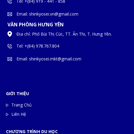
Tel: +(84) 919 - 441 - 858
Email: shinkyosei.vn@gmail.com
VĂN PHÒNG HƯNG YÊN
Địa chỉ: Phố Bùi Thị Cúc, TT. Ân Thi, T. Hưng Yên.
Tel: +(84) 978.767.804
Email: shinkyosei.mkt@gmail.com
GIỚI THIỆU
Trang Chủ
Liên Hệ
CHƯƠNG TRÌNH DU HỌC