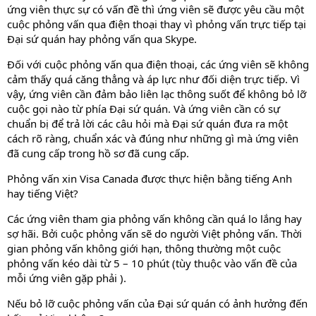
ứng viên thực sự có vấn đề thì ứng viên sẽ được yêu cầu một
cuộc phỏng vấn qua điện thoại thay vì phỏng vấn trực tiếp tại
Đại sứ quán hay phỏng vấn qua Skype.
Đối với cuộc phỏng vấn qua điện thoại, các ứng viên sẽ không
cảm thấy quá căng thẳng và áp lực như đối diện trực tiếp. Vì
vậy, ứng viên cần đảm bảo liên lạc thông suốt để không bỏ lỡ
cuộc gọi nào từ phía Đại sứ quán. Và ứng viên cần có sự
chuẩn bị để trả lời các câu hỏi mà Đại sứ quán đưa ra một
cách rõ ràng, chuẩn xác và đúng như những gì mà ứng viên
đã cung cấp trong hồ sơ đã cung cấp.
Phỏng vấn xin Visa Canada được thực hiện bằng tiếng Anh
hay tiếng Việt?
Các ứng viên tham gia phỏng vấn không cần quá lo lắng hay
sợ hãi. Bởi cuộc phỏng vấn sẽ do người Việt phỏng vấn. Thời
gian phỏng vấn không giới hạn, thông thường một cuộc
phỏng vấn kéo dài từ 5 – 10 phút (tùy thuộc vào vấn đề của
mỗi ứng viên gặp phải ).
Nếu bỏ lỡ cuộc phỏng vấn của Đại sứ quán có ảnh hưởng đến