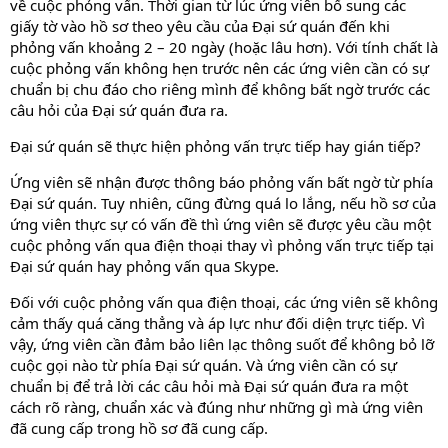
về cuộc phỏng vấn. Thời gian từ lúc ứng viên bổ sung các
giấy tờ vào hồ sơ theo yêu cầu của Đại sứ quán đến khi
phỏng vấn khoảng 2 – 20 ngày (hoặc lâu hơn). Với tính chất là
cuộc phỏng vấn không hẹn trước nên các ứng viên cần có sự
chuẩn bị chu đáo cho riêng mình để không bất ngờ trước các
câu hỏi của Đại sứ quán đưa ra.
Đại sứ quán sẽ thực hiện phỏng vấn trực tiếp hay gián tiếp?
Ứng viên sẽ nhận được thông báo phỏng vấn bất ngờ từ phía
Đại sứ quán. Tuy nhiên, cũng đừng quá lo lắng, nếu hồ sơ của
ứng viên thực sự có vấn đề thì ứng viên sẽ được yêu cầu một
cuộc phỏng vấn qua điện thoại thay vì phỏng vấn trực tiếp tại
Đại sứ quán hay phỏng vấn qua Skype.
Đối với cuộc phỏng vấn qua điện thoại, các ứng viên sẽ không
cảm thấy quá căng thẳng và áp lực như đối diện trực tiếp. Vì
vậy, ứng viên cần đảm bảo liên lạc thông suốt để không bỏ lỡ
cuộc gọi nào từ phía Đại sứ quán. Và ứng viên cần có sự
chuẩn bị để trả lời các câu hỏi mà Đại sứ quán đưa ra một
cách rõ ràng, chuẩn xác và đúng như những gì mà ứng viên
đã cung cấp trong hồ sơ đã cung cấp.