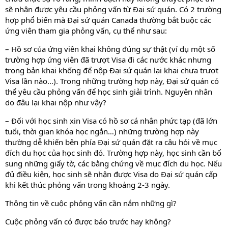
sẽ nhận được yêu cầu phỏng vấn từ Đại sứ quán. Có 2 trường
hợp phổ biến mà Đại sứ quán Canada thường bắt buộc các
ứng viên tham gia phỏng vấn, cụ thể như sau:
– Hồ sơ của ứng viên khai không đúng sự thật (ví dụ một số
trường hợp ứng viên đã trượt Visa đi các nước khác nhưng
trong bản khai khống để nộp Đại sứ quán lại khai chưa trượt
Visa lần nào…). Trong những trường hợp này, Đại sứ quán có
thể yêu cầu phỏng vấn để học sinh giải trình. Nguyên nhân
do đâu lại khai nộp như vậy?
– Đối với học sinh xin Visa có hồ sơ cá nhân phức tạp (đã lớn
tuổi, thời gian khóa học ngắn…) những trường hợp này
thường dễ khiến bên phía Đại sứ quán đặt ra câu hỏi về mục
đích du học của học sinh đó. Trường hợp này, học sinh cần bổ
sung những giấy tờ, các bằng chứng về mục đích du học. Nếu
đủ điều kiện, học sinh sẽ nhận được Visa do Đại sứ quán cấp
khi kết thúc phỏng vấn trong khoảng 2-3 ngày.
Thông tin về cuộc phỏng vấn cần nắm những gì?
Cuộc phỏng vấn có được báo trước hay không?