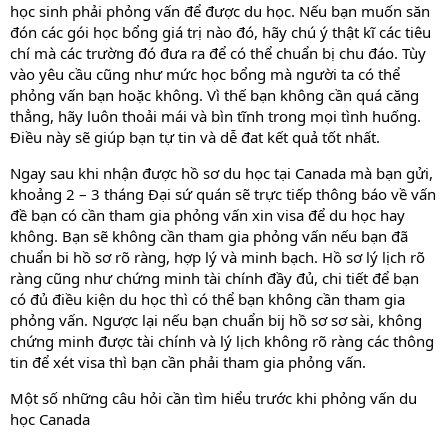
học sinh phải phỏng vấn để được du học. Nếu bạn muốn săn
đón các gói học bổng giá trị nào đó, hãy chú ý thật kĩ các tiêu
chí mà các trường đó đưa ra để có thể chuẩn bị chu đáo. Tùy
vào yêu cầu cũng như mức học bổng mà người ta có thể
phỏng vấn bạn hoặc không. Vì thế bạn không cần quá căng
thẳng, hãy luôn thoải mái và bìn tĩnh trong mọi tình huống.
Điều này sẽ giúp bạn tự tin và dễ đat kết quả tốt nhất.
Ngay sau khi nhận được hồ sơ du học tại Canada mà bạn gửi,
khoảng 2 – 3 tháng Đại sứ quán sẽ trực tiếp thông báo về vấn
đề bạn có cần tham gia phỏng vấn xin visa để du học hay
không. Bạn sẽ không cần tham gia phỏng vấn nếu bạn đã
chuẩn bi hồ sơ rõ ràng, hợp lý và minh bạch. Hồ sơ lý lịch rõ
ràng cũng như chứng minh tài chính đầy đủ, chi tiết để bạn
có đủ điều kiện du học thì có thể bạn không cần tham gia
phỏng vấn. Ngược lại nếu bạn chuẩn bij hồ sơ sơ sài, không
chứng minh được tài chính và lý lịch không rõ ràng các thông
tin để xét visa thì bạn cần phải tham gia phỏng vấn.
Một số những câu hỏi cần tìm hiểu trước khi phỏng vấn du
học Canada