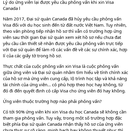
Lý do ứng viên lại được yêu cầu phỏng vấn khi xin Visa
Canada l
Năm 2017, Đại sứ quán Canada đã hủy yêu cầu phỏng vấn
Visa đối với du học sinh đến từ đất nước Việt Nam. Tuy nhiên,
theo văn phòng tiếp nhận hồ sơ thì vẫn có trường hợp ứng
viên sau thời gian Đại sứ quán xem xét hồ sơ nếu chưa đat
yêu cầu cần thiết sẽ nhận được yêu cầu phỏng vấn trực tiếp
với Đại sứ quán để làm rõ các vấn đề về các sự chính xác, hợp
lí của các giấy tờ trong hồ sơ.
Thực chất của cuộc phỏng vấn xin Visa là cuộc phỏng vấn
giữa ứng viên và Đại sứ quán nhằm tìm hiểu về tính chính xác
của hồ sơ mà ứng viên cung cấp, lộ trình học tập và khả năng
tài chính của ứng viên… có phù hợp theo học hay không, từ
đó đi đến quyết định có cấp Visa cho ứng viên đó hay không.
Ứng viên thuộc trường hợp nào phải phỏng vấn?
Có tới 90% ứng viên khi xin Visa du học Canada sẽ không cần
tham gia phỏng vấn. Tuy vậy, trong một số trường hợp đặc
biệt phía Đại sứ quán Canada nhận thấy hồ sơ của ứng viên
chưa thực sự rõ ràng, minh bạch hay không thuyết phục thì