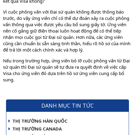
kết quả Visa không?
Vì cuộc phỏng vấn với Đại sứ quán không được thông báo
trước, do vậy ứng viên chỉ có thể dự đoán xảy ra cuộc phỏng
vấn thông qua việc được yêu cầu bổ sung giấy tờ. Ứng viên
nên cố gắng giữ điện thoại luôn hoạt động để có thể tiếp
nhận mọi cuộc gọi từ Đại sứ quán. Hơn nữa, các ứng viên
cũng cần chuẩn bị sẵn sàng tinh thần, hiểu rõ hồ sơ của mình
để trả lời một cách chính xác và hợp lý.
Nếu trong trường hợp, ứng viên bỏ lỡ cuộc phỏng vấn từ Đại
sứ quán thì Đại sứ quán sẽ tự đưa ra quyết định về việc cấp
Visa cho ứng viên đó dựa trên hồ sơ ứng viên cung cấp bổ
sung.
DANH MỤC TIN TỨC
THỊ TRƯỜNG HÀN QUỐC
THỊ TRƯỜNG CANADA