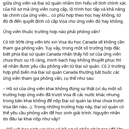
giữa ứng viên và Đại sứ quán nhằm tìm hiểu về tính chính xác
của hồ sơ mà ứng viên cung cấp, lộ trình học tập và khả năng
tài chính của ứng viên… có phù hợp theo học hay không, từ
đó đi đến quyết định có cấp Visa cho ứng viên đó hay không.
Ứng viên thuộc trường hợp nào phải phỏng vấn?
Có tới 90% ứng viên khi xin Visa du học Canada sẽ không cần
tham gia phỏng vấn. Tuy vậy, trong một số trường hợp đặc
biệt phía Đại sứ quán Canada nhận thấy hồ sơ của ứng viên
chưa thực sự rõ ràng, minh bạch hay không thuyết phục thì
sẽ nhận được yêu cầu phỏng vấn từ Đại sứ quán. Có 2 trường
hợp phổ biến mà Đại sứ quán Canada thường bắt buộc các
ứng viên tham gia phỏng vấn, cụ thể như sau:
– Hồ sơ của ứng viên khai không đúng sự thật (ví dụ một số
trường hợp ứng viên đã trượt Visa đi các nước khác nhưng
trong bản khai khống để nộp Đại sứ quán lại khai chưa trượt
Visa lần nào…). Trong những trường hợp này, Đại sứ quán có
thể yêu cầu phỏng vấn để học sinh giải trình. Nguyên nhân
do đâu lại khai nộp như vậy?