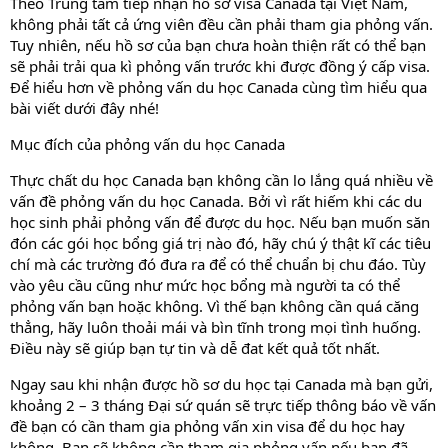
Theo Trung tâm tiếp nhận hồ sơ visa Canada tại Việt Nam,
không phải tất cả ứng viên đều cần phải tham gia phỏng vấn.
Tuy nhiên, nếu hồ sơ của bạn chưa hoàn thiện rất có thể bạn
sẽ phải trải qua kì phỏng vấn trước khi được đồng ý cấp visa.
Để hiểu hơn về phỏng vấn du học Canada cùng tìm hiểu qua
bài viết dưới đây nhé!
Mục đích của phỏng vấn du học Canada
Thực chất du học Canada bạn không cần lo lắng quá nhiều về
vấn đề phỏng vấn du học Canada. Bởi vì rất hiếm khi các du
học sinh phải phỏng vấn để được du học. Nếu bạn muốn săn
đón các gói học bổng giá trị nào đó, hãy chú ý thật kĩ các tiêu
chí mà các trường đó đưa ra để có thể chuẩn bị chu đáo. Tùy
vào yêu cầu cũng như mức học bổng mà người ta có thể
phỏng vấn bạn hoặc không. Vì thế bạn không cần quá căng
thẳng, hãy luôn thoải mái và bìn tĩnh trong mọi tình huống.
Điều này sẽ giúp bạn tự tin và dễ đat kết quả tốt nhất.
Ngay sau khi nhận được hồ sơ du học tại Canada mà bạn gửi,
khoảng 2 – 3 tháng Đại sứ quán sẽ trực tiếp thông báo về vấn
đề bạn có cần tham gia phỏng vấn xin visa để du học hay
không. Bạn sẽ không cần tham gia phỏng vấn nếu bạn đã