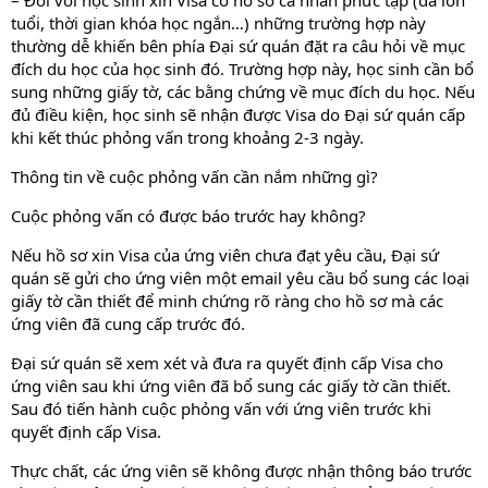
– Đối với học sinh xin Visa có hồ sơ cá nhân phức tạp (đã lớn
tuổi, thời gian khóa học ngắn…) những trường hợp này
thường dễ khiến bên phía Đại sứ quán đặt ra câu hỏi về mục
đích du học của học sinh đó. Trường hợp này, học sinh cần bổ
sung những giấy tờ, các bằng chứng về mục đích du học. Nếu
đủ điều kiện, học sinh sẽ nhận được Visa do Đại sứ quán cấp
khi kết thúc phỏng vấn trong khoảng 2-3 ngày.
Thông tin về cuộc phỏng vấn cần nắm những gì?
Cuộc phỏng vấn có được báo trước hay không?
Nếu hồ sơ xin Visa của ứng viên chưa đạt yêu cầu, Đại sứ
quán sẽ gửi cho ứng viên một email yêu cầu bổ sung các loại
giấy tờ cần thiết để minh chứng rõ ràng cho hồ sơ mà các
ứng viên đã cung cấp trước đó.
Đại sứ quán sẽ xem xét và đưa ra quyết định cấp Visa cho
ứng viên sau khi ứng viên đã bổ sung các giấy tờ cần thiết.
Sau đó tiến hành cuộc phỏng vấn với ứng viên trước khi
quyết định cấp Visa.
Thực chất, các ứng viên sẽ không được nhận thông báo trước